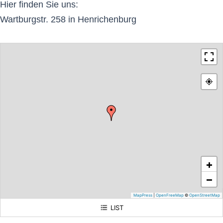
Hier finden Sie uns:
Wartburgstr. 258 in Henrichenburg
+
−
MapPress
|
OpenFreeMap
©
OpenStreetMap
LIST
Tierarztpraxis an den Emscherauen Moritz HofzumBerge